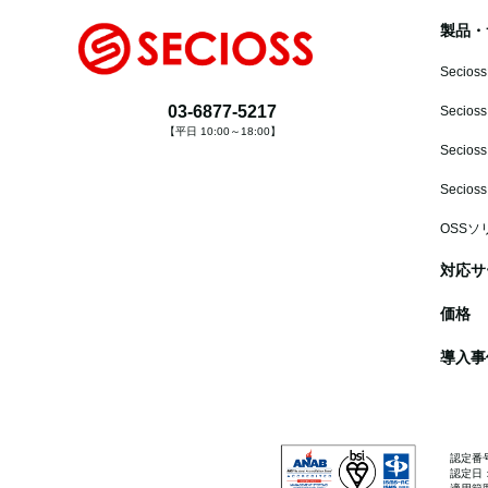
製品・
Secioss
03-6877-5217
Secioss
【平日 10:00～18:00】
Secioss
Secios
OSSソ
対応サ
価格
導入事
認定番号：
認定日：