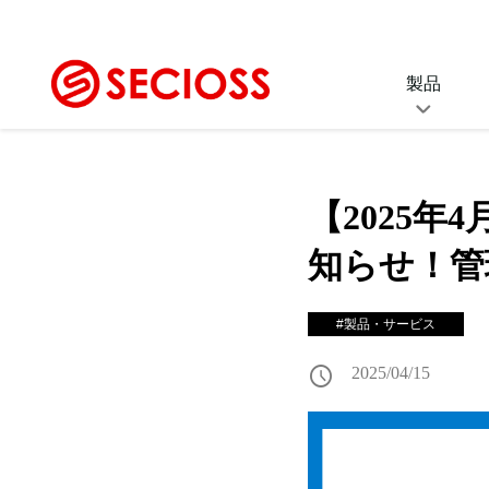
製品
SeciossLink
SS
セキュリティプラットフォーム
シング
【2025
(IDaaS)
ID
知らせ！管
Secioss Identity
統合I
Manager Enterprise
統合ID管理ソフトウェア
#製品・サービス
セ
ス
schedule
Secioss Access
2025/04/15
EDR
Manager Enterprise
SSO・アクセス制御ソフトウェア
Secioss Remote Gat