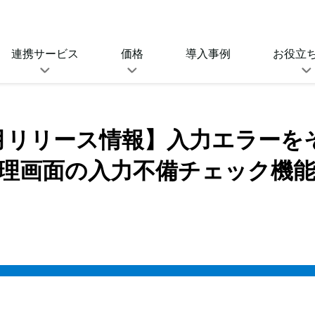
連携サービス
価格
導入事例
お役立
O連携サービス
SeciossLinkの価格
SeciossLi
ルサインオン連携
セキュリティプラットフォーム
年4月リリース情報】入力エラー
(IDaaS)
資料ダウンロ
同期対応サービス
理画面の入力不備チェック機
ゼロトラスト強化ライセ
D管理、プロビジョニングなど
ンス
ブログ
SeciossLink(IDaaS)
キュリティ連携サービ
SIMEの価格
、UEMとの連携
統合ID管理ソフトウェア
SAMEの価格
eway
SSO・アクセス制御ソフトウェア