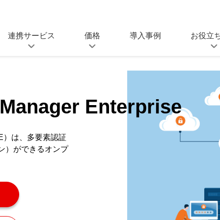
連携サービス
価格
導入事例
お役立
O連携サービス
SeciossLinkの価格
SeciossLi
ルサインオン連携
セキュリティプラットフォーム
(IDaaS)
資料ダウンロ
Manager Enterprise
同期対応サービス
ゼロトラスト強化ライセ
D管理、プロビジョニングなど
ンス
ブログ
SeciossLink(IDaaS)
e（SAME）は、多要素認証
キュリティ連携サービ
ン）ができるオンプ
SIMEの価格
、UEMとの連携
統合ID管理ソフトウェア
SAMEの価格
eway
SSO・アクセス制御ソフトウェア