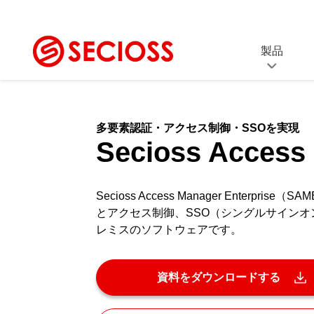
製品
SeciossLink
SS
セキュリティプラットフォーム
シング
多要素認証・アクセス制御・SSOを実現
(IDaaS)
Secioss Access 
ID
Secioss Identity
統合I
Manager Enterprise
統合ID管理ソフトウェア
Secioss Access Manager Enterpris
セ
とアクセス制御、SSO（シングルサインオ
ス
Secioss Access
レミスのソフトウェアです。
EDR
Manager Enterprise
SSO・アクセス制御ソフトウェア
資料をダウンロードする
Secioss Remote Gat
リモートアクセスソリューション