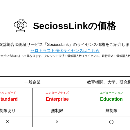
SeciossLinkの価格
aS型統合ID認証サービス「SeciossLink」のライセンス価格をご紹介し
ゼロトラスト強化ライセンスはこちら
支払い方法によって異なります。クレジット決済：最低購入数 1ライセンス、銀行振込：最低購入数
一般企業
教育機関、大学、研究
スタンダード
エンタープライズ
エデュケーション
tandard
Enterprise
Education
制限あり
無制限
無制限
✕
✕
◯