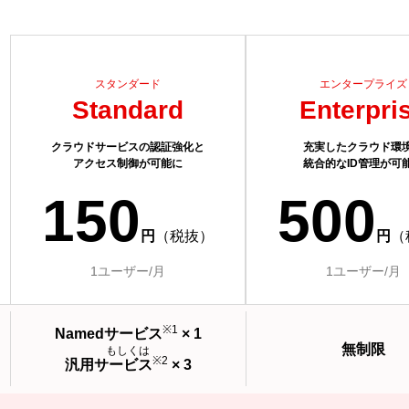
スタンダード
エンタープライズ
Standard
Enterpri
クラウドサービスの認証強化と
充実したクラウド環
アクセス制御が可能に
統合的なID管理が可
150
500
円
（税抜）
円
（
1ユーザー/月
1ユーザー/月
※1
Namedサービス
× 1
無制限
もしくは
※2
汎用サービス
× 3