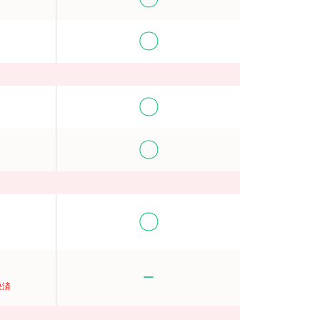
〇
〇
〇
〇
ー
決済