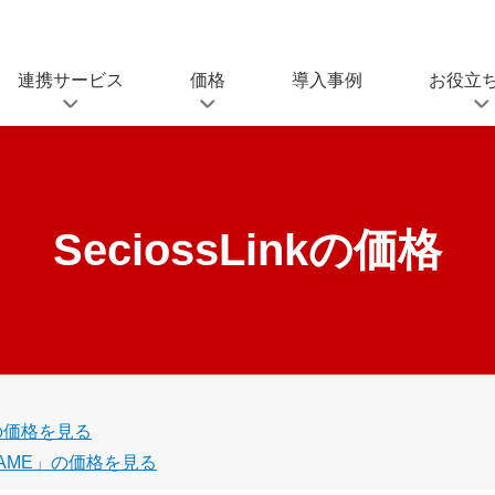
連携サービス
価格
導入事例
お役立
O連携サービス
SeciossLinkの価格
SeciossLi
ルサインオン連携
セキュリティプラットフォーム
(IDaaS)
資料ダウンロ
SeciossLinkの価格
同期対応サービス
ゼロトラスト強化ライセ
D管理、プロビジョニングなど
ンス
ブログ
SeciossLink(IDaaS)
キュリティ連携サービ
SIMEの価格
、UEMとの連携
統合ID管理ソフトウェア
の価格を見る
SAMEの価格
eway
AME」の価格を見る
SSO・アクセス制御ソフトウェア