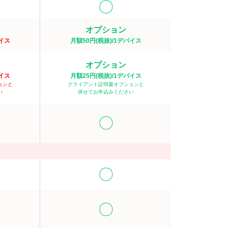
〇
オプション
バイス
月額50円(税抜)/1デバイス
オプション
バイス
月額25円(税抜)/1デバイス
ョンと
クライアント証明書オプションと
い
併せてお申込みください
〇
〇
〇