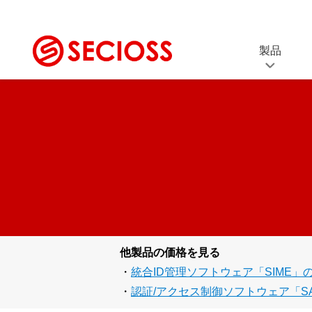
製品
SeciossLink
SS
セキュリティプラットフォーム
シング
(IDaaS)
ID
Secioss Identity
統合I
Manager Enterprise
統合ID管理ソフトウェア
セ
ス
Secioss Access
EDR
Manager Enterprise
他製品の価格を見る
SSO・アクセス制御ソフトウェア
・
統合ID管理ソフトウェア「SIME」
Secioss Remote Gat
・
認証/アクセス制御ソフトウェア「S
リモートアクセスソリューション