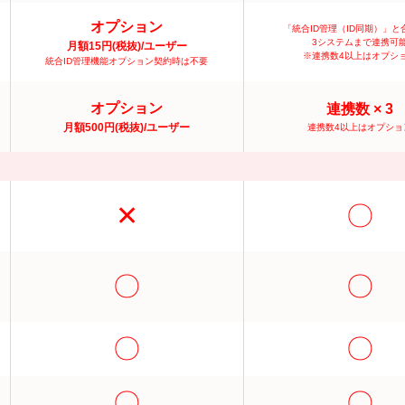
オプション
「統合ID管理（ID同期）」と
3システムまで連携可
月額15円(税抜)/ユーザー
※連携数4以上はオプシ
統合ID管理機能オプション契約時は不要
オプション
連携数 × 3
月額500円(税抜)/ユーザー
連携数4以上はオプショ
✕
〇
〇
〇
〇
〇
〇
〇