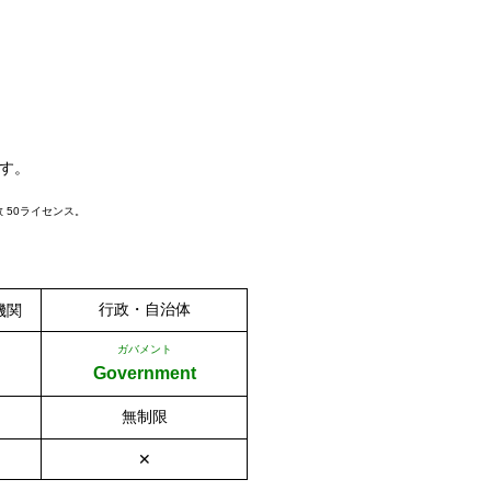
ます。
 50ライセンス。
行政・自治体
機関
ガバメント
Government
無制限
✕