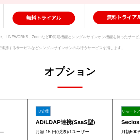
e Workspace、LINEWORKS、ZoomなどID同期機能とシングルサインオン機能
式で連携するサービスなどシングルサインオンのみ行うサービスを指します。
オプション
ID管理
リモート
AD/LDAP連携(SaaS型)
Secios
月額 15 円(税抜)/1ユーザー
月額500
ザー