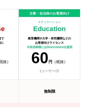
文教・自治体のお客様向け
エデュケーション
se
Education
境で
教育機関や大学・研究機関などの
能に
お客様向けライセンス
※自治体様にはGovernmentを提供
60
税抜）
円
（税抜）
1ユーザー/月
無制限