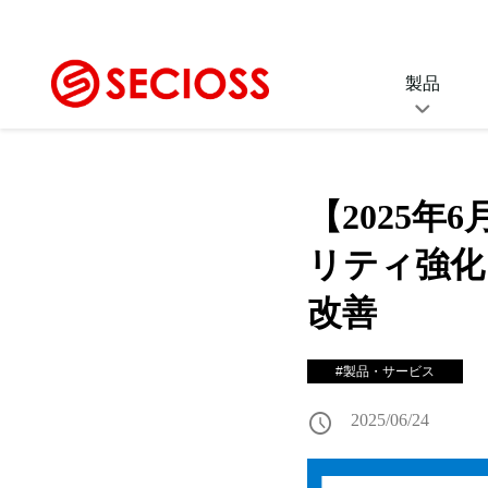
製品
SeciossLink
SS
セキュリティプラットフォーム
シング
【2025
(IDaaS)
ID
リティ強化
Secioss Identity
統合I
Manager Enterprise
改善
統合ID管理ソフトウェア
セ
ス
Secioss Access
#製品・サービス
EDR
Manager Enterprise
SSO・アクセス制御ソフトウェア
schedule
2025/06/24
Secioss Remote Gat