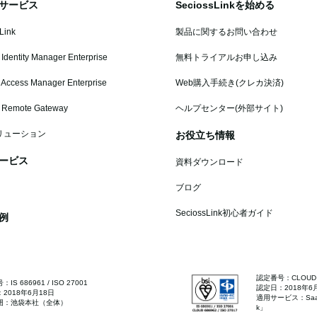
サービス
SeciossLinkを始める
Link
製品に関するお問い合わせ
 Identity Manager Enterprise
無料トライアルお申し込み
 Access Manager Enterprise
Web購入手続き(クレカ決済)
s Remote Gateway
ヘルプセンター(外部サイト)
リューション
お役立ち情報
ービス
資料ダウンロード
ブログ
SeciossLink初心者ガイド
例
認定番号：CLOUD 68
IS 686961 / ISO 27001
認定日：2018年6
2018年6月18日
適用サービス：SaaS
囲：池袋本社（全体）
k」