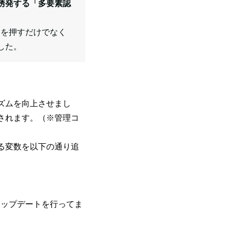
誘発する「多要素認
タンを押すだけでなく
した。
ズムを向上させまし
されます。（※管理コ
る変数を以下の通り追
なアップデートを行ってま