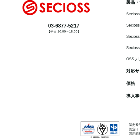
製品・
Secioss
03-6877-5217
Secioss
【平日 10:00～18:00】
Secioss
Secios
OSSソ
対応サ
価格
導入事
認定番号：
認定日：
適用範