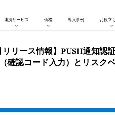
連携サービス
価格
導入事例
お役立
O連携サービス
SeciossLinkの価格
SeciossLi
ルサインオン連携
セキュリティプラットフォーム
年6月リリース情報】PUSH通知認
(IDaaS)
資料ダウンロ
同期対応サービス
（確認コード入力）とリスク
ゼロトラスト強化ライセ
D管理、プロビジョニングなど
ンス
ブログ
SeciossLink(IDaaS)
キュリティ連携サービ
SIMEの価格
、UEMとの連携
統合ID管理ソフトウェア
SAMEの価格
eway
SSO・アクセス制御ソフトウェア