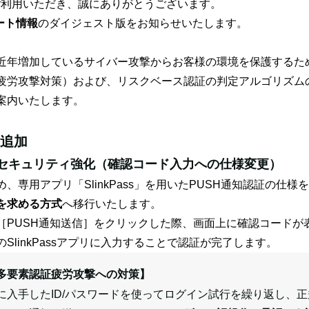
nkをご利用いただき、誠にありがとうございます。
ート情報
のダイジェスト版
をお知らせいたします。
近年増加しているサイバー攻撃からお客様の環境を保護するため
疲労攻撃対策）および、リスクベース認証の判定アルゴリズム
案内いたします。
追加
証のセキュリティ強化（確認コード入力への仕様変更）
、専用アプリ「SlinkPass」を用いたPUSH通知認証の仕様
を求める方式
へ移行いたします。
［PUSH通知送信］をクリックした際、画面上に確認コードが
SlinkPassアプリに入力することで認証が完了します。
多要素認証疲労攻撃への対策】
に入手したID/パスワードを使ってログイン試行を繰り返し、