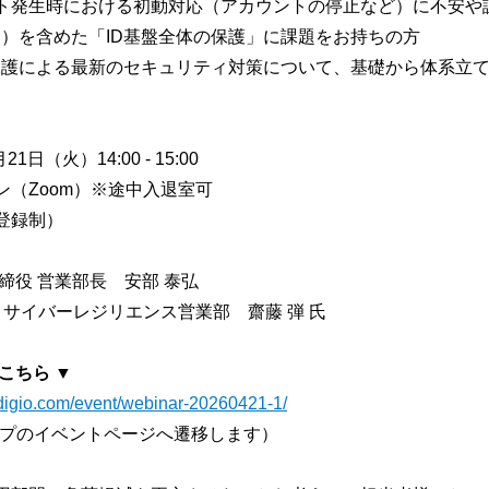
ト発生時における初動対応（アカウントの停止など）に不安や
tory（AD）を含めた「ID基盤全体の保護」に課題をお持ちの方
AD保護による最新のセキュリティ対策について、基礎から体系立
日（火）14:00 - 15:00
（Zoom）※途中入退室可
登録制）
締役 営業部長 安部 泰弘
プ サイバーレジリエンス営業部 齋藤 弾 氏
こちら ▼
digio.com/event/webinar-20260421-1/
グループのイベントページへ遷移します）