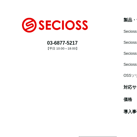
製品・
Secioss
03-6877-5217
Secioss
【平日 10:00～18:00】
Secioss
Secios
OSSソ
対応サ
価格
導入事