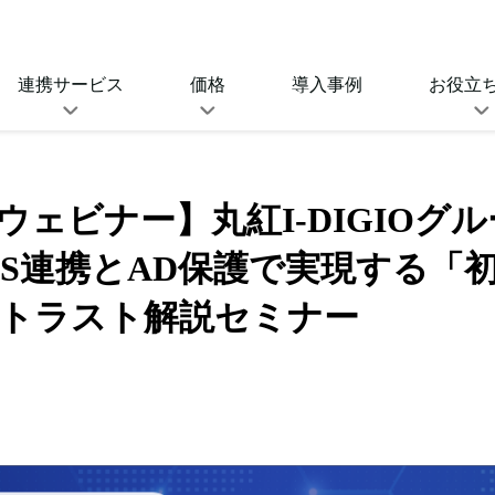
連携サービス
価格
導入事例
お役立
O連携サービス
SeciossLinkの価格
SeciossLi
ルサインオン連携
セキュリティプラットフォーム
催 ウェビナー】丸紅I-DIGIO
(IDaaS)
資料ダウンロ
同期対応サービス
aaS連携とAD保護で実現する「
ゼロトラスト強化ライセ
D管理、プロビジョニングなど
ンス
ブログ
トラスト解説セミナー
SeciossLink(IDaaS)
キュリティ連携サービ
SIMEの価格
、UEMとの連携
統合ID管理ソフトウェア
SAMEの価格
eway
SSO・アクセス制御ソフトウェア