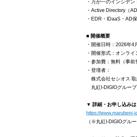
・万が一のインシデン
・Active Direc
・EDR・IDaaS・
■ 開催概要
・開催日時：2026年4月21
・開催形式：オンライン
・参加費：無料（事前
・登壇者：
株式会社セシオス 取
丸紅I-DIGIOグルー
▼ 詳細・お申し込みは
https://www.marubeni-i
（※丸紅I-DIGIO