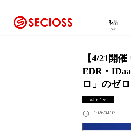
製品
SeciossLink
SS
セキュリティプラットフォーム
シング
【4/21開
(IDaaS)
ID
EDR・ID
Secioss Identity
統合I
Manager Enterprise
ロ」のゼロ
統合ID管理ソフトウェア
セ
ス
Secioss Access
#お知らせ
EDR
Manager Enterprise
SSO・アクセス制御ソフトウェア
schedule
2026/04/07
Secioss Remote Gat