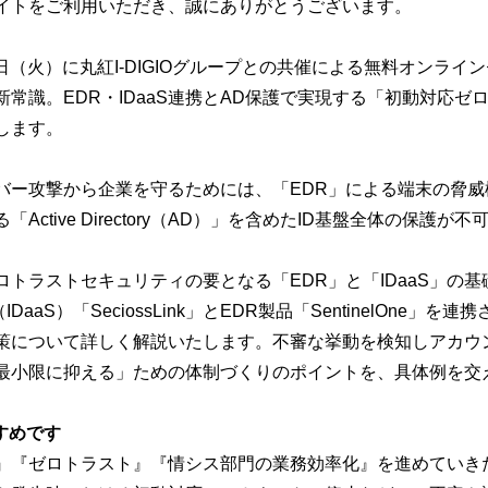
イトをご利用いただき、誠にありがとうございます。
21日（火）に丸紅I-DIGIOグループとの共催による無料オンライ
常識。EDR・IDaaS連携とAD保護で実現する「初動対応ゼ
します。
バー攻撃から企業を守るためには、「EDR」による端末の脅威
Active Directory（AD）」を含めたID基盤全体の保護
トラストセキュリティの要となる「EDR」と「IDaaS」の基
aaS）「SeciossLink」とEDR製品「SentinelOne」
策について詳しく解説いたします。不審な挙動を検知しアカウ
最小限に抑える」ための体制づくりのポイントを、具体例を交
すめです
』『ゼロトラスト』『情シス部門の業務効率化』を進めていき