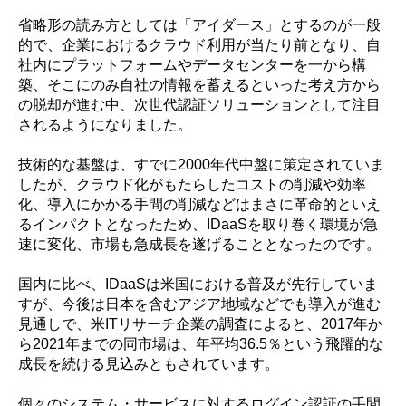
省略形の読み方としては「アイダース」とするのが一般
的で、企業におけるクラウド利用が当たり前となり、自
社内にプラットフォームやデータセンターを一から構
築、そこにのみ自社の情報を蓄えるといった考え方から
の脱却が進む中、次世代認証ソリューションとして注目
されるようになりました。
技術的な基盤は、すでに2000年代中盤に策定されていま
したが、クラウド化がもたらしたコストの削減や効率
化、導入にかかる手間の削減などはまさに革命的といえ
るインパクトとなったため、IDaaSを取り巻く環境が急
速に変化、市場も急成長を遂げることとなったのです。
国内に比べ、IDaaSは米国における普及が先行していま
すが、今後は日本を含むアジア地域などでも導入が進む
見通しで、米ITリサーチ企業の調査によると、2017年か
ら2021年までの同市場は、年平均36.5％という飛躍的な
成長を続ける見込みともされています。
個々のシステム・サービスに対するログイン認証の手間