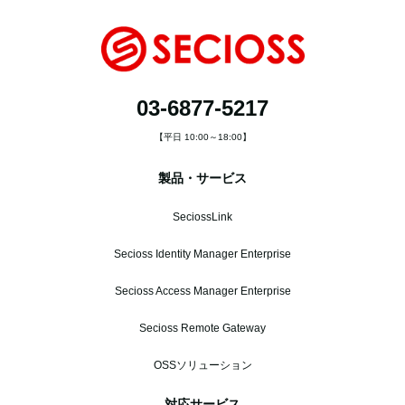
03-6877-5217
【平日 10:00～18:00】
製品・サービス
SeciossLink
Secioss Identity Manager Enterprise
Secioss Access Manager Enterprise
Secioss Remote Gateway
OSSソリューション
対応サービス