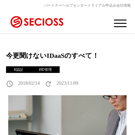
パートナー
ヘルプセンター
トライアル申込み
会社情報
今更聞けないIDaaSのすべて！
#認証
#ID管理
schedule
refresh
2018/02/14
2023/11/09